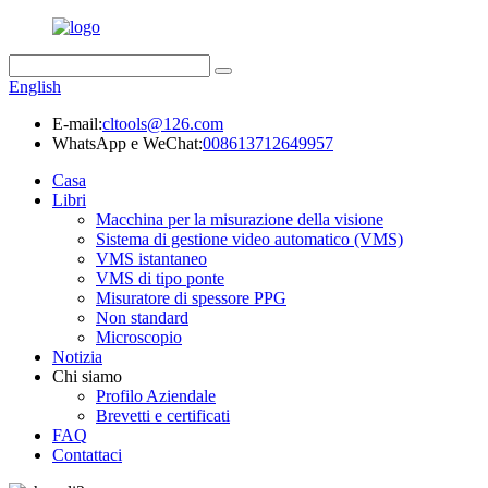
English
E-mail:
cltools@126.com
WhatsApp e WeChat:
008613712649957
Casa
Libri
Macchina per la misurazione della visione
Sistema di gestione video automatico (VMS)
VMS istantaneo
VMS di tipo ponte
Misuratore di spessore PPG
Non standard
Microscopio
Notizia
Chi siamo
Profilo Aziendale
Brevetti e certificati
FAQ
Contattaci