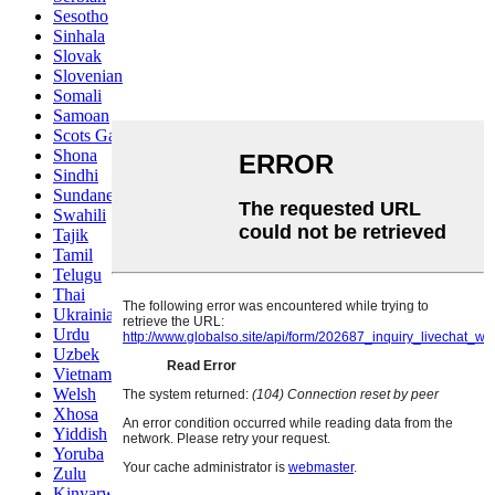
Sesotho
Sinhala
Slovak
Slovenian
Somali
Samoan
Scots Gaelic
Shona
Sindhi
Sundanese
Swahili
Tajik
Tamil
Telugu
Thai
Ukrainian
Urdu
Uzbek
Vietnamese
Welsh
Xhosa
Yiddish
Yoruba
Zulu
Kinyarwanda