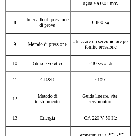
uguale a 0,04 mm.
Intervallo di pressione
8
0-800 kg
di prova
Utilizzare un servomotore per
9
Metodo di pressione
fornire pressione
10
Ritmo lavorativo
<30 secondi
11
GR&R
<10%
Metodo di
Guida lineare, vite,
12
trasferimento
servomotore
13
Energia
CA 220 V 50 Hz
Temperatura: 23℃±2℃