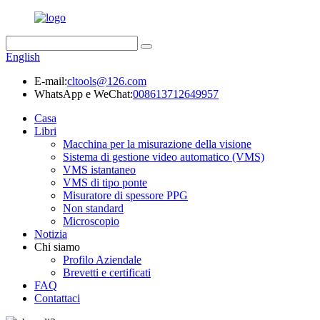
English
E-mail:
cltools@126.com
WhatsApp e WeChat:
008613712649957
Casa
Libri
Macchina per la misurazione della visione
Sistema di gestione video automatico (VMS)
VMS istantaneo
VMS di tipo ponte
Misuratore di spessore PPG
Non standard
Microscopio
Notizia
Chi siamo
Profilo Aziendale
Brevetti e certificati
FAQ
Contattaci