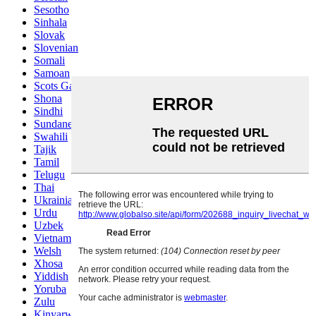
Sesotho
Sinhala
Slovak
Slovenian
Somali
Samoan
Scots Gaelic
Shona
Sindhi
Sundanese
Swahili
Tajik
Tamil
Telugu
Thai
Ukrainian
Urdu
Uzbek
Vietnamese
Welsh
Xhosa
Yiddish
Yoruba
Zulu
Kinyarwanda