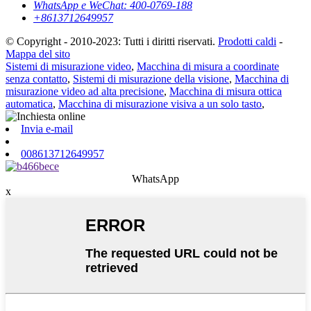
WhatsApp e WeChat: 400-0769-188
+8613712649957
© Copyright - 2010-2023: Tutti i diritti riservati.
Prodotti caldi
-
Mappa del sito
Sistemi di misurazione video
,
Macchina di misura a coordinate
senza contatto
,
Sistemi di misurazione della visione
,
Macchina di
misurazione video ad alta precisione
,
Macchina di misura ottica
automatica
,
Macchina di misurazione visiva a un solo tasto
,
Invia e-mail
008613712649957
WhatsApp
x